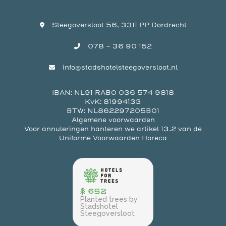
Steegoversloot 56, 3311 PP Dordrecht
078 - 36 90 152
info@stadshotelsteegoversloot.nl
IBAN: NL91 RABO 036 574 9818
KvK: 81994133
BTW: NL862297205B01
Algemene voorwaarden
Voor annuleringen hanteren we artikel 13.2 van de
Uniforme Voorwaarden Horeca
652
Planted trees by
Stadshotel
Steegoversloot